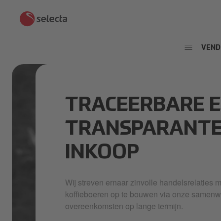
VEND
TRACEERBARE 
TRANSPARANT
INKOOP
Wij streven ernaar zinvolle handelsrelaties 
koffieboeren op te bouwen via onze samenw
overeenkomsten op lange termijn.