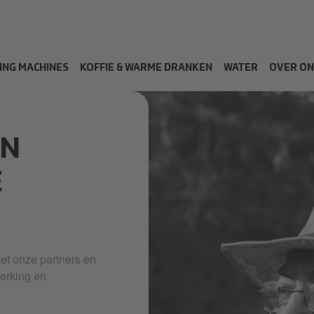
ING MACHINES
KOFFIE & WARME DRANKEN
WATER
OVER ON
EN
E
met onze partners en
erking en