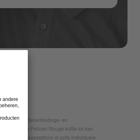
ankelijk koffieverbindings- en
, traceren we Pelican Rouge koffie tot aan
peraties, wasstations of zelfs individuele