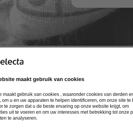
ERBAARHEIDSSYSTEMEN
rtnerschappen met platforms zoals
Beyco
— een wereldwijd onafh
orm op blockchain en Rainforest Alliance en Fairtrade archieven
. We werken samen met meerdere partners zoals handelaren, coö