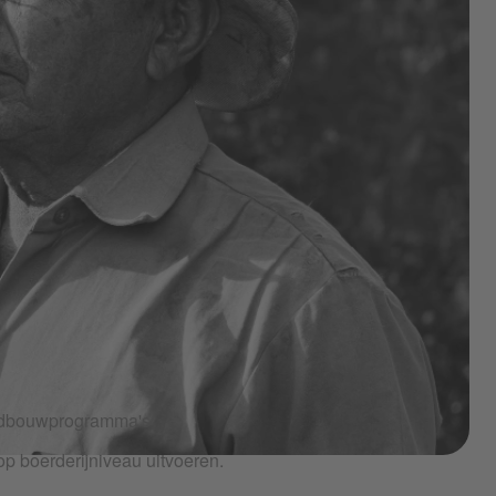
hoe de koffie van de boerderij in je kopje
landbouwprogramma's
p boerderijniveau uitvoeren.