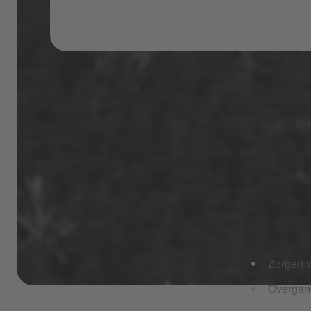
TRACEE
We zijn geïn
beland.
Zorgen v
Overgang
Coffee Farmer Colombia LR_mirror.png