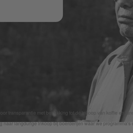
RBARE KOFFIE
teresseerd in waar de koffie vandaan komt, wie hem verbouwt en 
oor transparantie met betrekking tot de inkoop van koffie en 
 naar langdurige inkoop bij boerderijen waar we programma's o