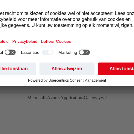
nbedrijven om de zichtbaarheid van de toeleveringsketen te ver
HERE YOU CAN CHECK OUT THE MAP