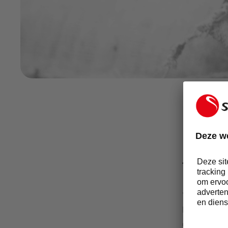
PR Guy with Colombian coffee LR.png
TRACE
Via onze pa
handelsplatf
de oorsprong