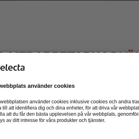
A MEDARBETARNAS
VÄ
H PRODUKTIVITET
GENO
ebalans spelar en viktig roll för
tsplatsens prestation, energini
änt välbefinnande. Ändå dricke