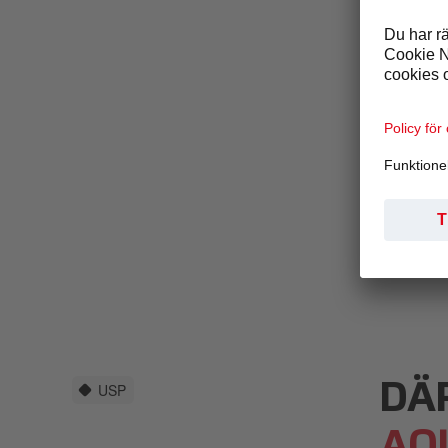
anstä
leda 
prod
goda
meda
smar
USP
DÄ