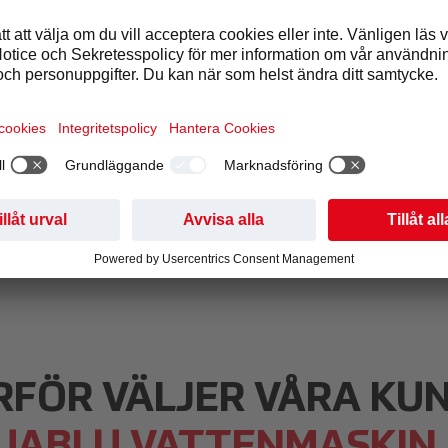
llda inte tillräckligt med vatten,
till trötthet, minskat fokus och l
uktivitet. Aquablu-vattenlösning
re och lättare att förbättra båd
rbetarnas hälsa och prestation
ta vätskesystem.
RFÖR VÄLJER VÅRA KU