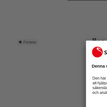
Fördelar
ÖK
OC
Vätsk
arbe
allm