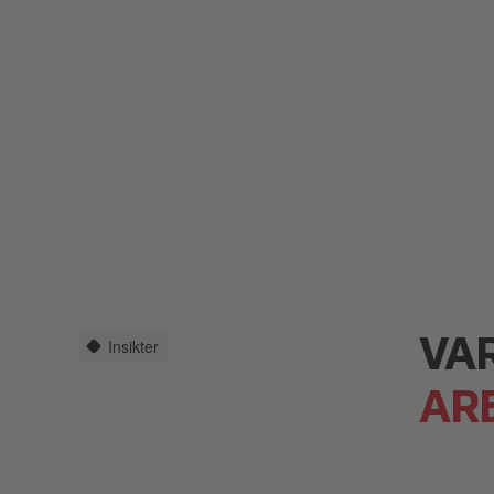
Insikter
VA
AR