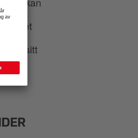
 vilket kan
ägre
 gör det
e
 med sitt
NDER