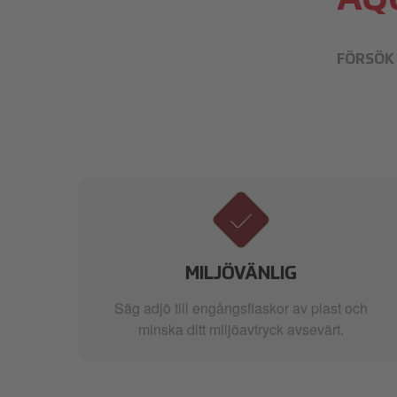
AQ
FÖRSÖK 
MILJÖVÄNLIG
en
Säg adjö till engångsflaskor av plast och
a
minska ditt miljöavtryck avsevärt.