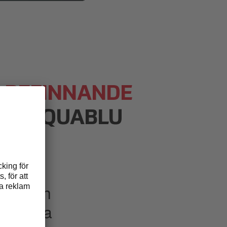
LBEFINNANDE
M AQUABLU
våer och
r många