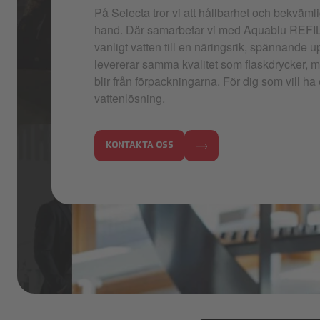
På Selecta tror vi att hållbarhet och bekväml
hand. Där samarbetar vi med Aquablu REFIL
vanligt vatten till en näringsrik, spännande 
levererar samma kvalitet som flaskdrycker, m
blir från förpackningarna.​ För dig som vill ha
vattenlösning.
KONTAKTA OSS
aquablu4.PNG