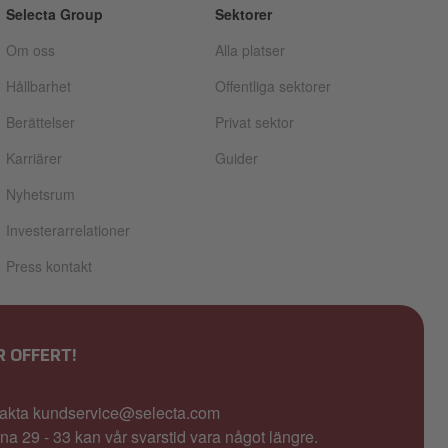
Selecta Group
Sektorer
Om oss
Alla platser
Hållbarhet
Offentliga sektorer
Berättelser
Privat sektor
Karriärer
Guider
Nyhetsrum
Investerarrelationer
Press kontakt
 OFFERT!
ntakta kundservice@selecta.com
 29 - 33 kan vår svarstid vara något längre.