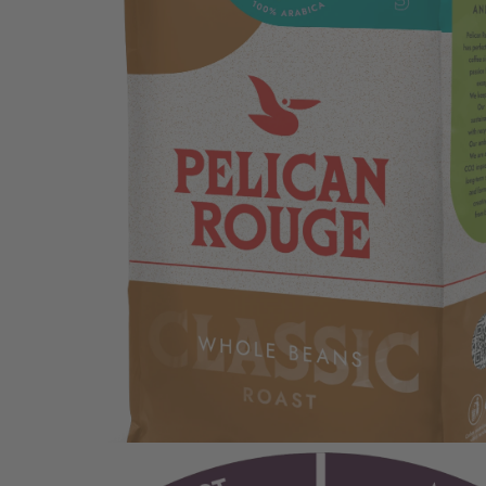
Packshot PR Beans Futur FTO 2850_Left_LR.png