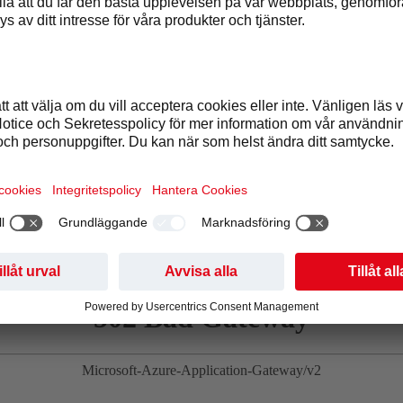
g:
Colombia, Peru, Honduras
tillgången och kvaliteten på kaffebönorna kan vi ändra ursprun
HÄR KAN DU SE KARTAN