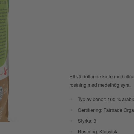
Ett väldoftande kaffe med citru
rostning med medelhög syra.
Typ av bönor: 100 % arabi
Certifiering: Fairtrade Org
Styrka: 3
Rostning: Klassisk