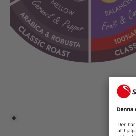
Flavour Wheel-Classic Roast - 100� Arabica 3.png
URS