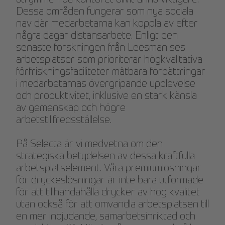
utrymmen på kontoret blivit ännu viktigare.
Dessa områden fungerar som nya sociala
nav där medarbetarna kan koppla av efter
några dagar distansarbete. Enligt den
senaste forskningen från Leesman ses
arbetsplatser som prioriterar högkvalitativa
förfriskningsfaciliteter mätbara förbättringar
i medarbetarnas övergripande upplevelse
och produktivitet, inklusive en stark känsla
av gemenskap och högre
arbetstillfredsställelse.
På Selecta är vi medvetna om den
strategiska betydelsen av dessa kraftfulla
arbetsplatselement. Våra premiumlösningar
för dryckeslösningar är inte bara utformade
för att tillhandahålla drycker av hög kvalitet
utan också för att omvandla arbetsplatsen till
en mer inbjudande, samarbetsinriktad och