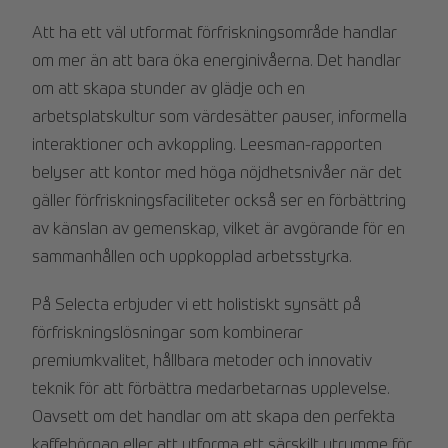
Att ha ett väl utformat förfriskningsområde handlar
om mer än att bara öka energinivåerna. Det handlar
om att skapa stunder av glädje och en
arbetsplatskultur som värdesätter pauser, informella
interaktioner och avkoppling. Leesman-rapporten
belyser att kontor med höga nöjdhetsnivåer när det
gäller förfriskningsfaciliteter också ser en förbättring
av känslan av gemenskap, vilket är avgörande för en
sammanhållen och uppkopplad arbetsstyrka.
På Selecta erbjuder vi ett holistiskt synsätt på
förfriskningslösningar som kombinerar
premiumkvalitet, hållbara metoder och innovativ
teknik för att förbättra medarbetarnas upplevelse.
Oavsett om det handlar om att skapa den perfekta
kaffehörnan eller att utforma ett särskilt utrymme för