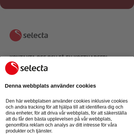
KONTAKTA OSS OCH FÅ EN KOSTNADSFRI
OFFERT:
GÖR EN FÖRFRÅGAN
Svar inom 24 timmar
Maskiner och lösningar
Tjänster