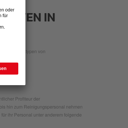
ENTEN IN
es zwei Haupttypen von
tlicher Profiteur der
r bis hin zum Reinigungspersonal nehmen
für ihr Personal unter anderem folgende