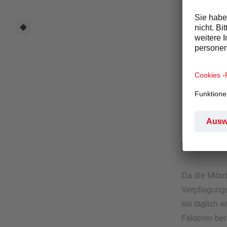
ÜBE
UNT
Wenn ein Un
Kunden, die
PERSO
Da die Mitar
Verpflegung
sie täglich 
Faktoren ber