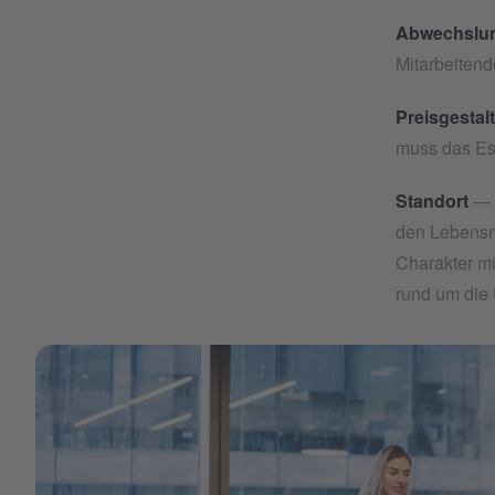
Abwechslu
Mitarbeitend
Preisgestal
muss das Es
Standort
— W
den Lebensm
Charakter mü
rund um die 