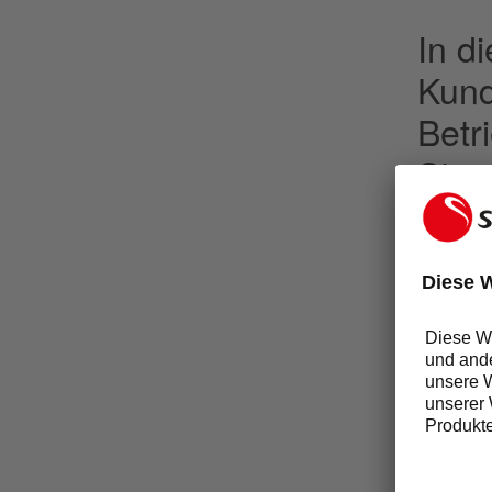
In d
Kund
Betr
Stan
Sich
hera
Cate
Unte