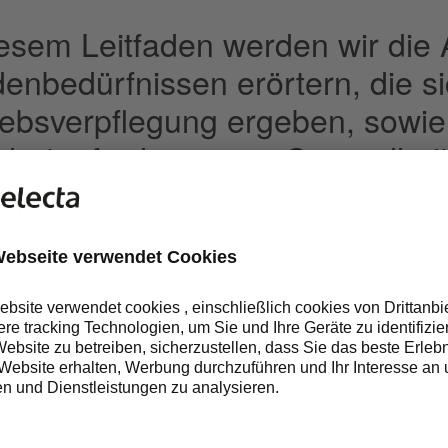
iesem Leitfaden werden wir die 
enbedürfnissen erörtern, die s
iebsverpflegung ergeben, sowie
dortanforderungen, Gesundheit
erheitsanforderungen. Zudem w
usarbeiten, wie Technologie eff
ring-Lösungen für das modern
rnehmen entwickeln kann.