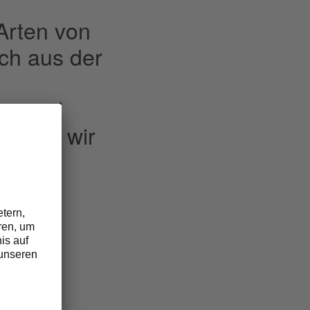
Arten von
ich aus der
s- und
erden wir
ektive
e