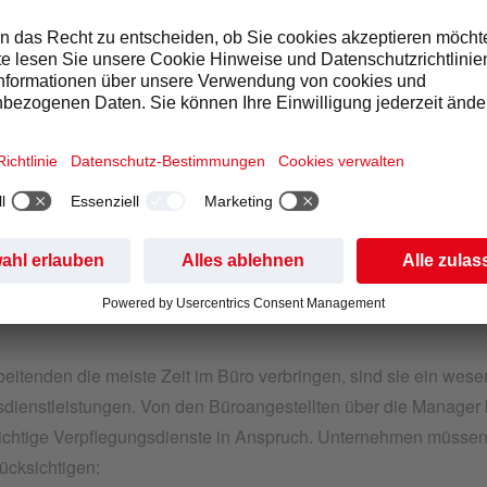
RLEGUNGEN FÜR KOSUM
ERNEHMEN
ternehmen ein begehrtes Verpflegungsangebot anbietet, gibt 
 die Dienste in Anspruch nehmen werden:
NAL
beitenden die meiste Zeit im Büro verbringen, sind sie ein wesen
sdienstleistungen. Von den Büroangestellten über die Manage
wichtige Verpflegungsdienste in Anspruch. Unternehmen müssen 
ücksichtigen: