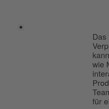
Das 
Verp
kann
wie 
inte
Prod
Team
für 