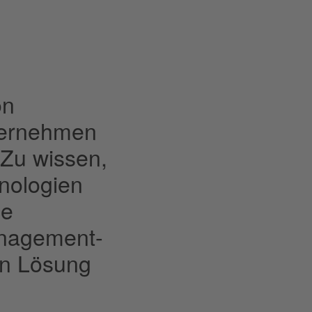
on
ternehmen
 Zu wissen,
hnologien
ie
anagement-
en Lösung