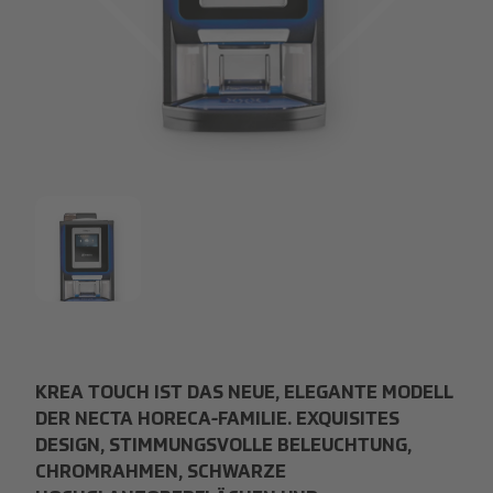
20240821_Automaten_Heissgetraenke_TableTop-Krea-Fron
20240821_Automaten_Heissgetraenke_TableTop-Krea-Fron
KREA TOUCH IST DAS NEUE, ELEGANTE MODELL
DER NECTA HORECA-FAMILIE. EXQUISITES
DESIGN, STIMMUNGSVOLLE BELEUCHTUNG,
CHROMRAHMEN, SCHWARZE