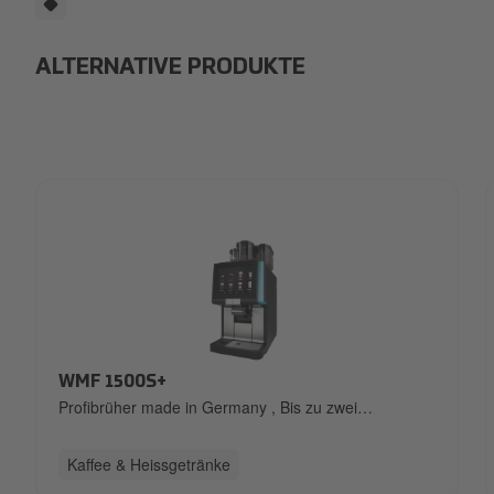
ALTERNATIVE PRODUKTE
20240821_Automaten_Heissgetraenke
WMF 1500S+
Profibrüher made in Germany
,
Bis zu zwei
Kaffeemühlen
,
Profileistung für bis zu 180 Tassen pro
Tag
Kaffee & Heissgetränke