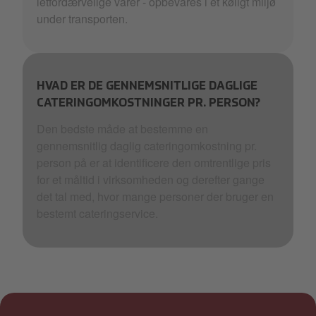
letfordærvelige varer - opbevares i et køligt miljø
under transporten.
HVAD ER DE GENNEMSNITLIGE DAGLIGE
CATERINGOMKOSTNINGER PR. PERSON?
Den bedste måde at bestemme en
gennemsnitlig daglig cateringomkostning pr.
person på er at identificere den omtrentlige pris
for et måltid i virksomheden og derefter gange
det tal med, hvor mange personer der bruger en
bestemt cateringservice.