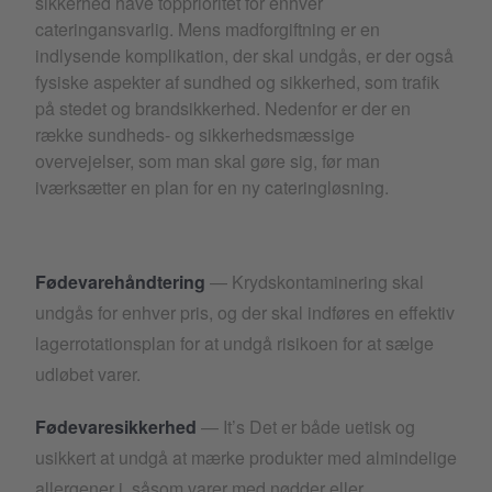
sikkerhed have topprioritet for enhver
cateringansvarlig. Mens madforgiftning er en
indlysende komplikation, der skal undgås, er der også
fysiske aspekter af sundhed og sikkerhed, som trafik
på stedet og brandsikkerhed. Nedenfor er der en
række sundheds- og sikkerhedsmæssige
overvejelser, som man skal gøre sig, før man
iværksætter en plan for en ny cateringløsning.
Fødevarehåndtering
— Krydskontaminering skal
undgås for enhver pris, og der skal indføres en effektiv
lagerrotationsplan for at undgå risikoen for at sælge
udløbet varer.
Fødevaresikkerhed
— It’s Det er både uetisk og
usikkert at undgå at mærke produkter med almindelige
allergener i, såsom varer med nødder eller