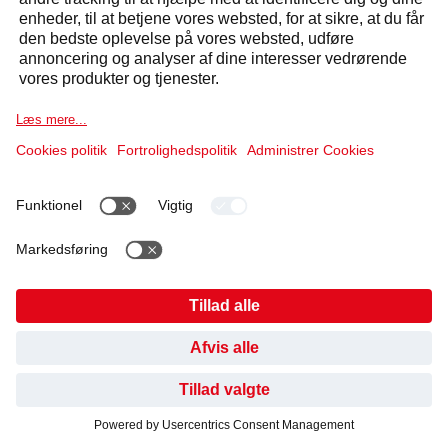
INDSEND
KONTAKT OS OG FÅ ET GRATIS TILBUD:
KONTAKT OS
Svar inden for 24 timer
Selecta Group