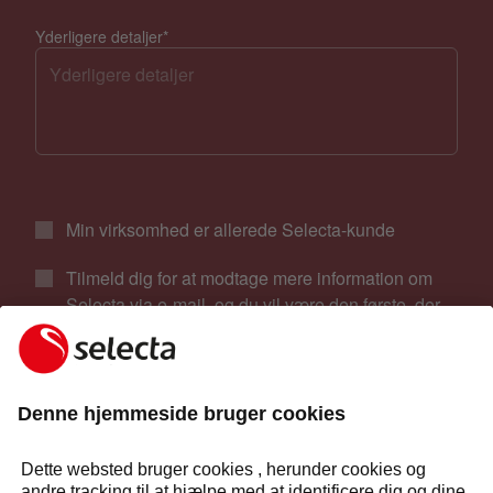
Yderligere detaljer
*
Min virksomhed er allerede Selecta-kunde
Tilmeld dig for at modtage mere information om
Selecta via e-mail, og du vil være den første, der
får oplysninger om vores nyheder, produkter og
tilbud!
Jeg accepterer Selectas
meddelelse om
databeskyttelse
på webstedet
*