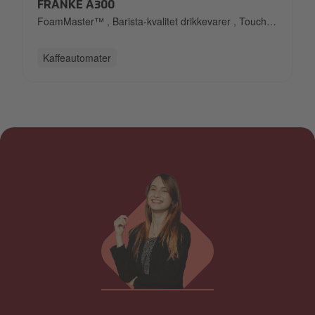
FrankeA300.png
FRANKE A300
FoamMaster™
,
Barista-kvalitet drikkevarer
,
Touch-
screen
,
Brugervenlig og intuitiv
,
Automatiske
rengøringssystemer
Kaffeautomater