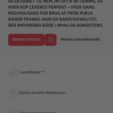
OG DESIGNET TIL NEM, INTUITIV BETJENING, SÅ
HVER KOP LEVERES PERFEKT – HVER GANG.
MED MULIGHED FOR BRUG AF FRISK MÆLK
SIKRER FRANKE A600 EN BARISTAKVALITET,
DER IMPONERER BÅDE I SMAG OG KONSISTENS.
KONTAKT OS IDAG
FRANKE A600 BROCHURE
FoamMaster™
Barista-kvalitet drikkevarer
Stor berøringsskærm