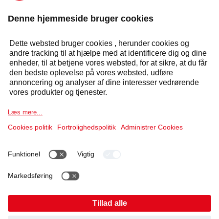
KONTAKT OS OG FÅ ET GRATIS TILBUD:
KONTAKT OS
Svar inden for 24 timer
Selecta Group
Produkter og løsninger
Service og løsninger
Cookie-meddelelse
Juridiske oplysninger
Databeskyttelseserklæring
Kontrolrapport
Code of Conduct og Whistleblowing
##openCookieBanner##