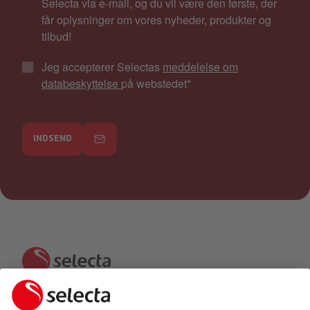
Selecta via e-mail, og du vil være den første, der
får oplysninger om vores nyheder, produkter og
tilbud!
Jeg accepterer Selectas
meddelelse om
databeskyttelse
på webstedet
*
INDSEND