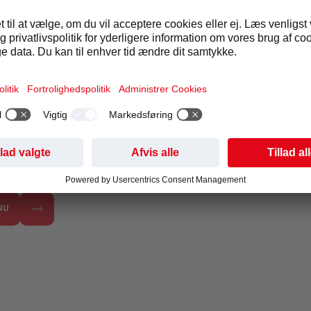
PG
t drejer sig om et mikromarked i en kantine for studerende elle
 detaljerne for dig. Automatiske cateringløsninger er tilgængelig
t – hvilket sikrer, at du har ro i sindet, når du leder efter en snac
ide mere om de automater, vi tilbyder til skoler og universiteter
NU