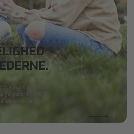
ELIGHED
EDERNE.
Selectas ambitiøse mål
 mange måder, hvorpå
l studerende, herunder: