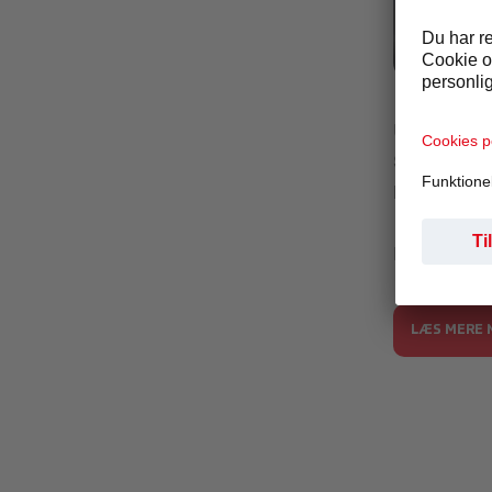
Education.J
Uanset om de
Selecta alle
hvor som hels
Hvis du vil v
LÆS MERE 