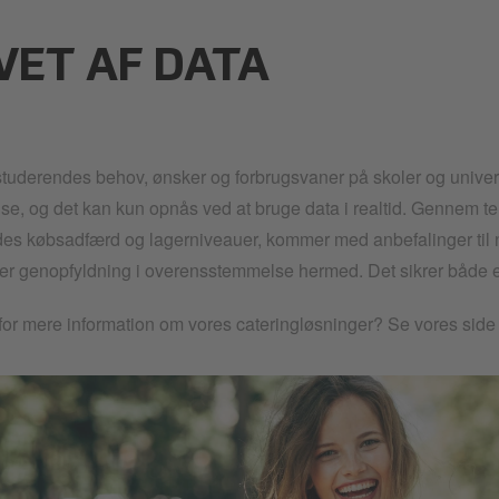
VET AF DATA
 studerendes behov, ønsker og forbrugsvaner på skoler og univer
lse, og det kan kun opnås ved at bruge data i realtid. Gennem te
es købsadfærd og lagerniveauer, kommer med anbefalinger til ny
r genopfyldning i overensstemmelse hermed. Det sikrer både e
for mere information om vores cateringløsninger? Se vores si