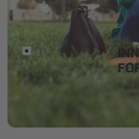
IN
FO
Da ernæri
og teknol
Selecta i
___Education Header.5185778584219777043.JPG