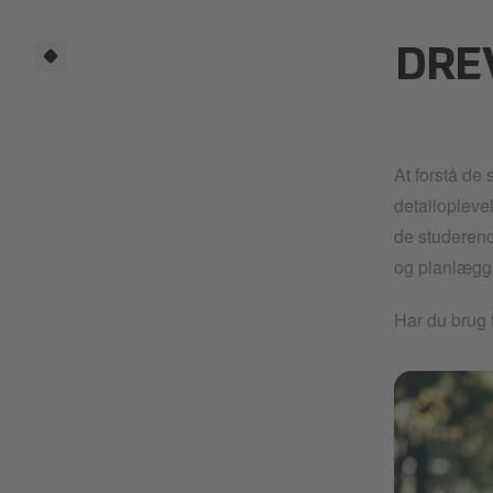
DRE
At forstå de
detailopleve
de studerend
og planlægge
Har du brug 