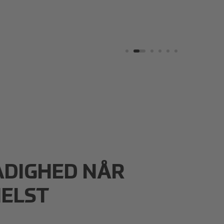
ÅDIGHED NÅR
HELST