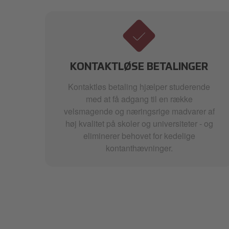
KONTAKTLØSE BETALINGER
Kontaktløs betaling hjælper studerende
med at få adgang til en række
velsmagende og næringsrige madvarer af
er
høj kvalitet på skoler og universiteter - og
t
eliminerer behovet for kedelige
- og
kontanthævninger.
t
den
ads
vi