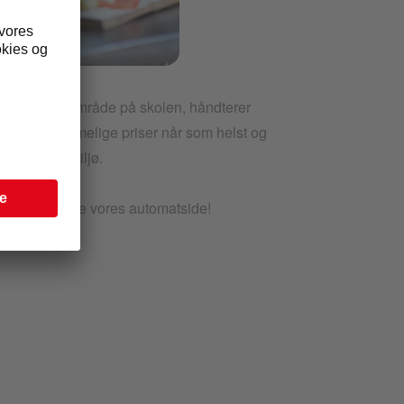
r et mindre område på skolen, håndterer
e til overkommelige priser når som helst og
k i et skolemiljø.
, kan du besøge vores automatside!