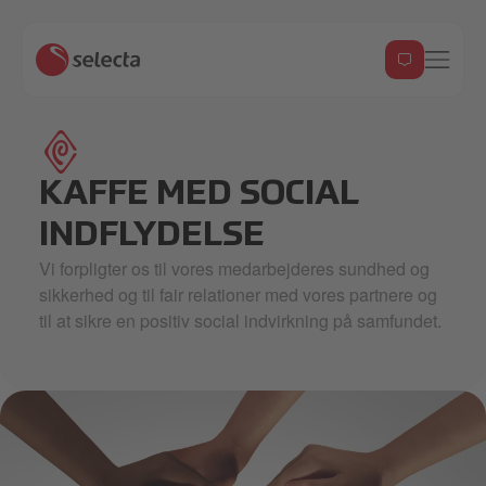
CYMK_Change Please logo lockup_Coral 2 2.svg
KAFFE MED SOCIAL
INDFLYDELSE
Vi forpligter os til vores medarbejderes sundhed og
sikkerhed og til fair relationer med vores partnere og
til at sikre en positiv social indvirkning på samfundet.