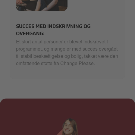
29_Change Please_3.png
SUCCES MED INDSKRIVNING OG
OVERGANG:
Et stort antal personer er blevet indskrevet i
programmet, og mange er med succes overgået
til stabil beskæftigelse og bolig, takket være den
omfattende støtte fra Change Please.