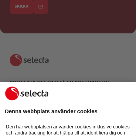
SKICKA
KONTAKTA OSS OCH FÅ EN KOSTNADSFRI
OFFERT:
GÖR EN FÖRFRÅGAN
Svar inom 24 timmar