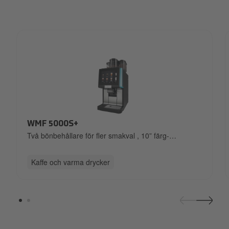
20240821_Automaten_Heissgetraenke
WMF 5000S+
Två bönbehållare för fler smakval
,
10” färg-
touchskärm
,
Dynamic Milk – varm & kall mjölk
,
Eco-
läge för lägre energiförbrukning
,
Tillval för
Kaffe och varma drycker
syrupstation