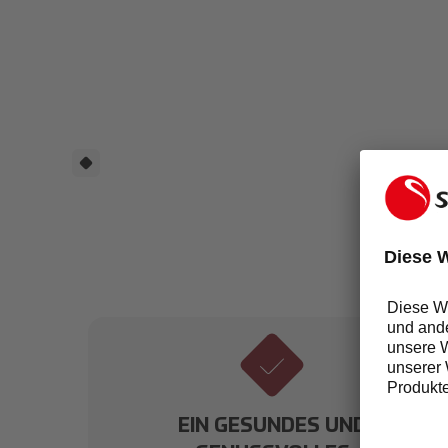
BE
T.
EIN GESUNDES UND