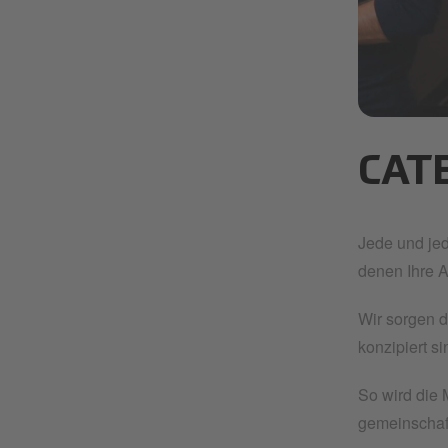
making-ever
CAT
Jede und jed
denen Ihre A
Wir sorgen d
konzipiert si
So wird die 
gemeinschaft