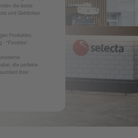
enden die beste
cks und Getränken
igen Produkten,
g - "Foodies".
chmoderne
bei, die perfekte
sumfeld Ihrer