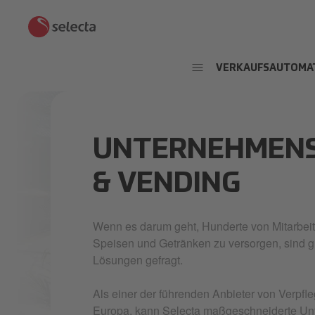
VERKAUFSAUTOMA
UNTERNEHMEN
& VENDING
Wenn es darum geht, Hunderte von Mitarbeit
Speisen und Getränken zu versorgen, sind g
Lösungen gefragt.
Als einer der führenden Anbieter von Verpf
Europa, kann Selecta maßgeschneiderte Unt