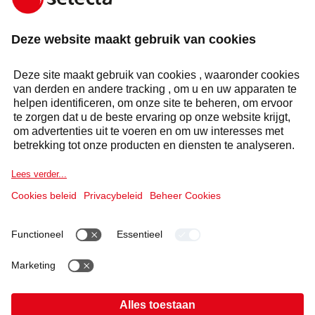
STEL UW VRAAG
Antwoord binnen 24 uur
Selecta Group
Producten & oplossingen
Diensten
Sectoren
Cookieverklaring
Wettelijke informatie
Verklaring Gegevensbescherming
Gedragscode en Whistleblowing