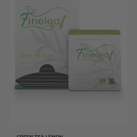
FID7A4~1.PNG