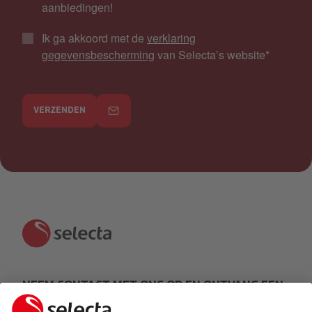
aanbiedingen!
Ik ga akkoord met de
verklaring
gegevensbescherming
van Selecta’s website
*
VERZENDEN
NEEM CONTACT MET ONS OP EN ONTVANG EEN
GRATIS OFFERTE: