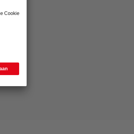
ng
OUDE
ude
n een