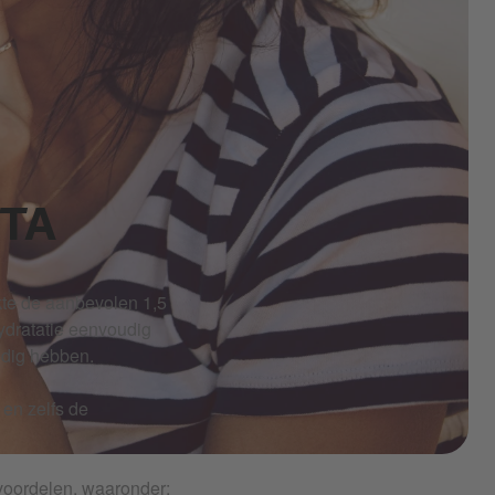
CTA
ukte de aanbevolen 1,5
ydratatie eenvoudig
odig hebben.
en zelfs de
voordelen, waaronder: