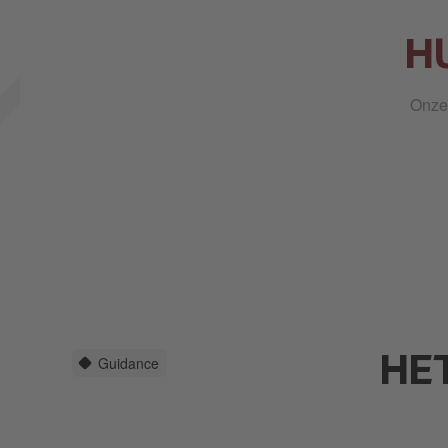
H
Onze 
Guidance
HE