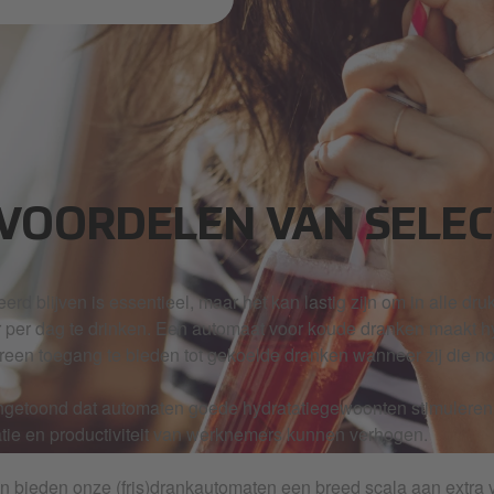
 VOORDELEN VAN SELE
erd blijven is essentieel, maar het kan lastig zijn om in alle dr
er per dag te drinken. Een automaat voor koude dranken maakt h
reen toegang te bieden tot gekoelde dranken wanneer zij die n
ngetoond dat automaten goede hydratatiegewoonten stimuleren 
tie en productiviteit van werknemers kunnen verhogen.
 bieden onze (fris)drankautomaten een breed scala aan extra 