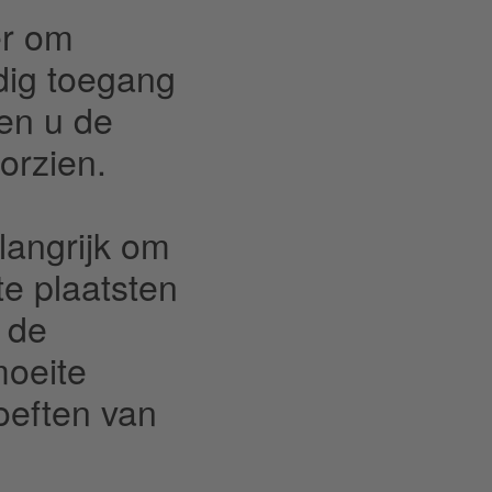
er om
dig toegang
nen u de
orzien.
langrijk om
e plaatsten
 de
moeite
oeften van