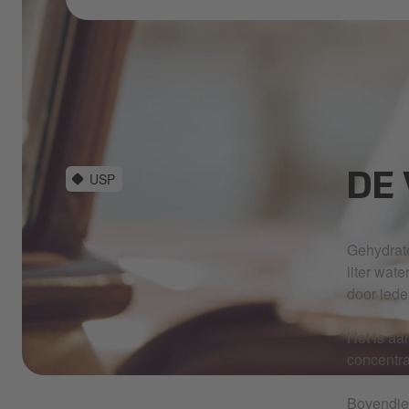
USP
DE
Gehydrate
liter wat
door iede
Het is aa
concentra
shutterstock_1103645489.jpg
Bovendien