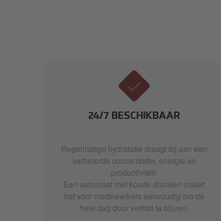
AL
24/7 BESCHIKBAAR
Regelmatige hydratatie draagt bij aan een
en,
verbeterde concentratie, energie en
sing
productiviteit.
e en
Een automaat met koude dranken maakt
nt
het voor medewerkers eenvoudig om de
met
hele dag door verfrist te blijven.
ta-