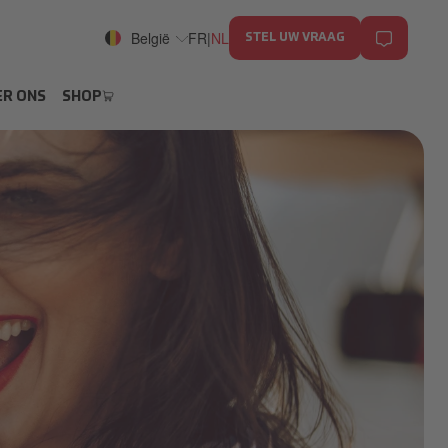
België
FR
|
NL
STEL UW VRAAG
R ONS
SHOP