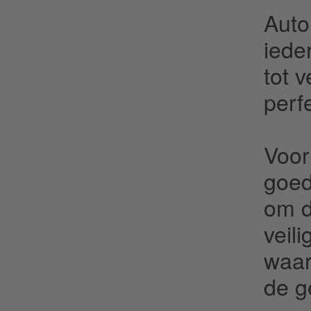
Auto
iede
tot 
perf
Voor
goed
om d
veil
waar
de g