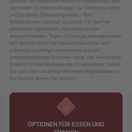
Gourmet-Stil sowie eine Reihe von Kaffeesorten aus
den besten Bohnenmischungen zur Verfügung stellen
und bei deren Zubereitung helfen – Ihre
Mitarbeitenden zufrieden zu stellen. Für das hart
arbeitende Logistikteam, das selbst an den
anspruchsvollsten Tagen mit Energie versorgt werden
soll. Selecta nimmt die Herausforderung an und
unterstützt unzählige Unternehmen aus den
unterschiedlichsten Branchen dabei, das kulinarische
Erlebnis für ihre Mitarbeitenden zu optimieren. Sehen
Sie sich unten nur einige der vielen Möglichkeiten an,
wie Selecta dieses Ziel erreicht.
OPTIONEN FÜR ESSEN UND